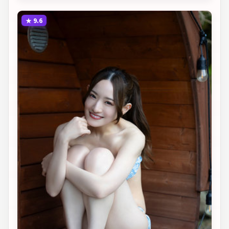
★
9.6