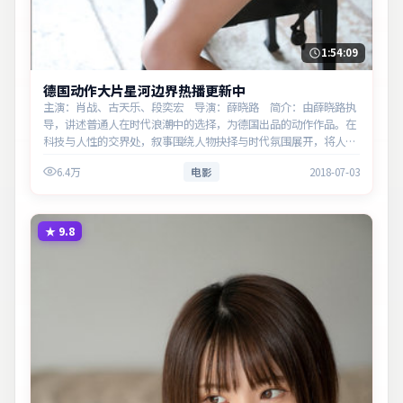
1:54:09
德国动作大片星河边界热播更新中
主演：肖战、古天乐、段奕宏 导演：薛晓路 简介：由薛晓路执
导，讲述普通人在时代浪潮中的选择，为德国出品的动作作品。在
科技与人性的交界处，叙事围绕人物抉择与时代氛围展开，将人物
推向道德与法律的边界。主演以细腻表演撑起情感层次，兼顾观赏
6.4万
电影
2018-07-03
性与现实…
★
9.8