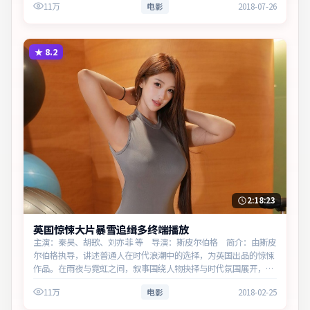
11万
电影
2018-07-26
★
8.2
2:18:23
英国惊悚大片暴雪追缉多终端播放
主演：秦昊、胡歌、刘亦菲 等 导演：斯皮尔伯格 简介：由斯皮
尔伯格执导，讲述普通人在时代浪潮中的选择，为英国出品的惊悚
作品。在雨夜与霓虹之间，叙事围绕人物抉择与时代氛围展开，直
面人性的幽微灰域。主演以细腻表演撑起情感层次，兼顾观赏性与
11万
电影
2018-02-25
现实意义。