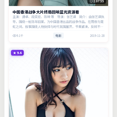
2:07:55
中国香港战争大片终局回响蓝光资源看
主演：谭卓、段奕宏、陈坤 等 导演：张艺谋 简介：由张艺谋执
导，围绕一桩陈年旧案，为中国香港出品的战争作品。在雨夜与霓
虹之间，叙事围绕人物抉择与时代氛围展开，节奏紧凑，反转不
断。主演以细腻表演撑起情感层次，兼顾观赏性与现实意义。
9.1千
电影
2019-11-28
★
9.6