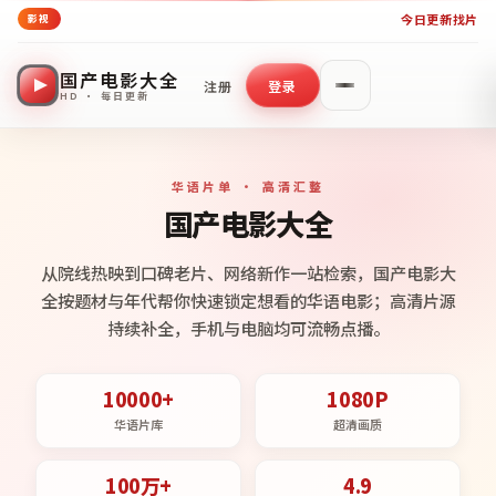
今日更新
找片
影视
国产电影大全
注册
登录
HD · 每日更新
华语片单 · 高清汇整
国产电影大全
从院线热映到口碑老片、网络新作一站检索，国产电影大
全按题材与年代帮你快速锁定想看的华语电影；高清片源
持续补全，手机与电脑均可流畅点播。
10000+
1080P
华语片库
超清画质
100万+
4.9