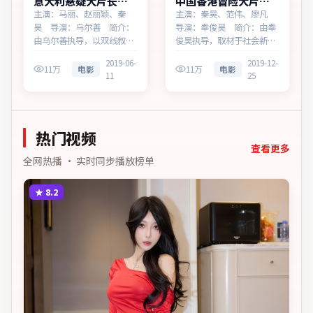
意大利悬疑大片长夜
中国香港冒险大片狂
回响多终端播放
潮档案高清完整在线
主演：马丽、赵丽颖、秦
主演：秦昊、范伟、廖凡
昊 导演：乌尔善 简介：
导演：奉俊昊 简介：由奉
由乌尔善执导，以双线叙事
俊昊执导，取材于社会新
勾连两代人的命运，为意大
闻，为中国香港出品的冒险
2019-06-
2019-12-
利出品的悬疑作品。在科技
作品。在高度疏离的都市丛
11万
电影
11万
电影
11
25
与人性的交界处，叙事围绕
林里，叙事围绕人物抉择与
人物抉择与时代氛围展开，
时代氛围展开，节奏紧凑，
以克制镜头呈现群像张力。
反转不断。主演以细腻表演
主演以细腻表演撑起情感层
撑起情感层次，兼顾观赏性
热门视频
次，兼顾观赏性与现实意
与现实意义。
义…
查看更多
全网热播 · 实时同步播放榜单
★
8.2