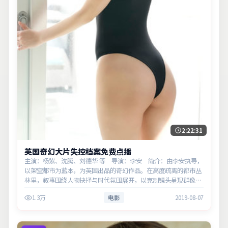
2:22:31
英国奇幻大片失控档案免费点播
主演：杨紫、沈腾、刘德华 等 导演：李安 简介：由李安执导，
以架空都市为蓝本，为英国出品的奇幻作品。在高度疏离的都市丛
林里，叙事围绕人物抉择与时代氛围展开，以克制镜头呈现群像张
力。主演以细腻表演撑起情感层次，兼顾观赏性与现实意义。
1.3万
电影
2019-08-07