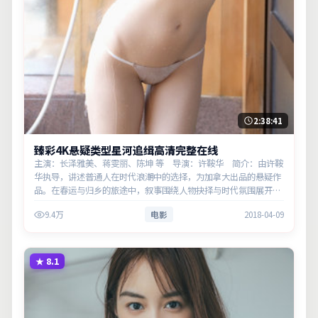
2:38:41
臻彩4K悬疑类型星河追缉高清完整在线
主演：长泽雅美、蒋雯丽、陈坤 等 导演：许鞍华 简介：由许鞍
华执导，讲述普通人在时代浪潮中的选择，为加拿大出品的悬疑作
品。在春运与归乡的旅途中，叙事围绕人物抉择与时代氛围展开，
将人物推向道德与法律的边界。主演以细腻表演撑起情感层次，兼
9.4万
电影
2018-04-09
顾观赏性与现…
★
8.1