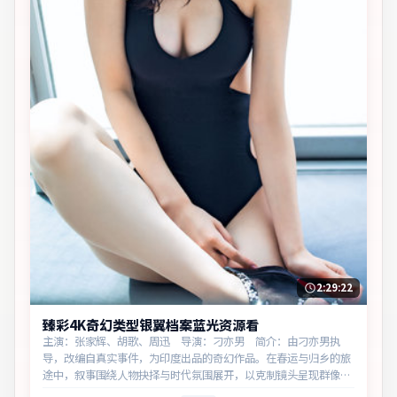
2:29:22
臻彩4K奇幻类型银翼档案蓝光资源看
主演：张家辉、胡歌、周迅 导演：刁亦男 简介：由刁亦男执
导，改编自真实事件，为印度出品的奇幻作品。在春运与归乡的旅
途中，叙事围绕人物抉择与时代氛围展开，以克制镜头呈现群像张
力。主演以细腻表演撑起情感层次，兼顾观赏性与现实意义。