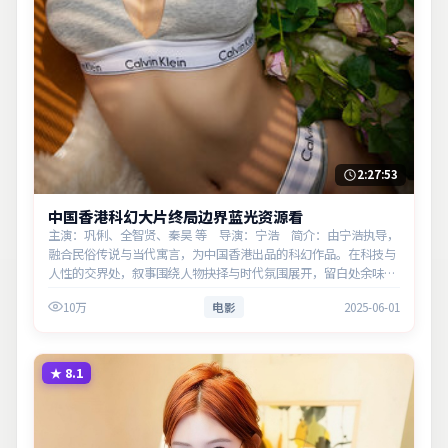
2:27:53
中国香港科幻大片终局边界蓝光资源看
主演：巩俐、全智贤、秦昊 等 导演：宁浩 简介：由宁浩执导，
融合民俗传说与当代寓言，为中国香港出品的科幻作品。在科技与
人性的交界处，叙事围绕人物抉择与时代氛围展开，留白处余味悠
长，值得细品。主演以细腻表演撑起情感层次，兼顾观赏性与现实
10万
电影
2025-06-01
意义。
★
8.1