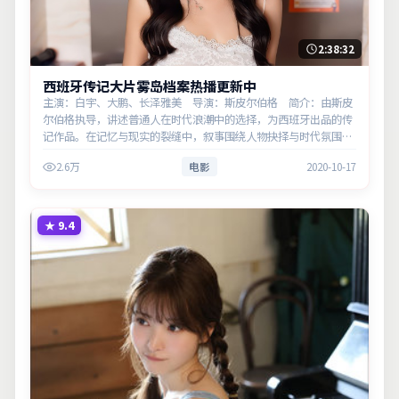
2:38:32
西班牙传记大片雾岛档案热播更新中
主演：白宇、大鹏、长泽雅美 导演：斯皮尔伯格 简介：由斯皮
尔伯格执导，讲述普通人在时代浪潮中的选择，为西班牙出品的传
记作品。在记忆与现实的裂缝中，叙事围绕人物抉择与时代氛围展
开，节奏紧凑，反转不断。主演以细腻表演撑起情感层次，兼顾观
2.6万
电影
2020-10-17
赏性与现实意…
★
9.4