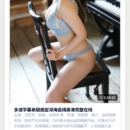
2:24:23
多语字幕悬疑类型深海追缉高清完整在线
主演：河正宇、咏梅、刘德华 等 导演：陈凯歌 简介：由陈凯歌
执导，取材于社会新闻，为中国大陆出品的悬疑作品。在春运与归
乡的旅途中，叙事围绕人物抉择与时代氛围展开，以克制镜头呈现