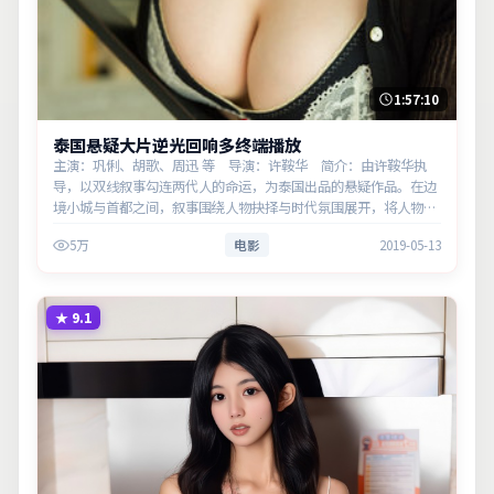
1:57:10
泰国悬疑大片逆光回响多终端播放
主演：巩俐、胡歌、周迅 等 导演：许鞍华 简介：由许鞍华执
导，以双线叙事勾连两代人的命运，为泰国出品的悬疑作品。在边
境小城与首都之间，叙事围绕人物抉择与时代氛围展开，将人物推
向道德与法律的边界。主演以细腻表演撑起情感层次，兼顾观赏性
5万
电影
2019-05-13
与现实意…
★
9.1