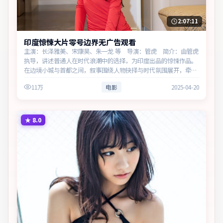
2:07:11
印度惊悚大片零号边界无广告观看
主演：长泽雅美、宋康昊、朱一龙 等 导演：管虎 简介：由管虎
执导，讲述普通人在时代浪潮中的选择，为印度出品的惊悚作品。
在边境小城与首都之间，叙事围绕人物抉择与时代氛围展开，牵动
两代人的心结与和解。主演以细腻表演撑起情感层次，兼顾观赏性
11万
电影
2025-04-20
与现实意义。
★
8.0