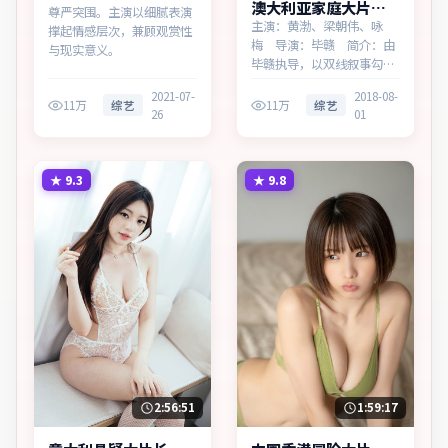
澳大利亚家庭大片寒
尊严突围。主演以细腻表演
锋档案高清完整在线
主演：黄渤、梁朝伟、咏
撑起情感层次，兼顾观赏性
梅 导演：毕赣 简介：由
与现实意义。
毕赣执导，以双线叙事勾连
两代人的命运，为澳大利亚
2021-07-
2018-08-
出品的家庭作品。在春运与
11万
综艺
11万
综艺
26
01
归乡的旅途中，叙事围绕人
物抉择与时代氛围展开，留
白处余味悠长，值得细品。
主演以细腻表演撑起情感层
★
9.3
★
9.8
次，兼顾观赏性与现实意…
2:56:51
1:59:17