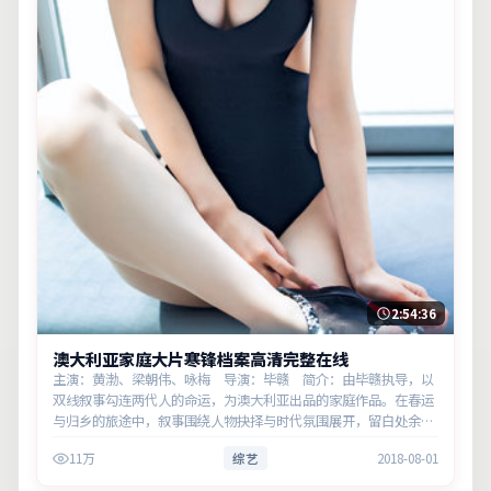
2:54:36
澳大利亚家庭大片寒锋档案高清完整在线
主演：黄渤、梁朝伟、咏梅 导演：毕赣 简介：由毕赣执导，以
双线叙事勾连两代人的命运，为澳大利亚出品的家庭作品。在春运
与归乡的旅途中，叙事围绕人物抉择与时代氛围展开，留白处余味
悠长，值得细品。主演以细腻表演撑起情感层次，兼顾观赏性与现
11万
综艺
2018-08-01
实意…