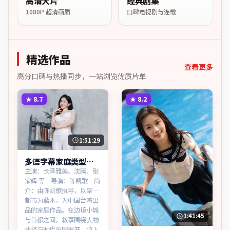
高清大片
经典剧集
1080P 超清画质
口碑电视剧与连载
精选作品
查看更多
高分口碑与热播同步，一站浏览优质片单
★
8.7
★
8.2
1:51:29
多语字幕家庭类型白
昼档案蓝光资源看
主演：长泽雅美、沈腾、张
家辉 等 导演：陈凯歌 简
介：由陈凯歌执导，以架空
都市为蓝本，为中国台湾出
品的家庭作品。在边境小城
1:41:45
与首都之间，叙事围绕人物
抉择与时代氛围展开，将人