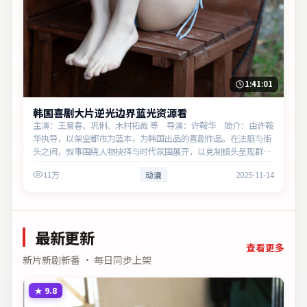
1:41:01
韩国喜剧大片逆光边界蓝光资源看
主演：王景春、巩俐、木村拓哉 等 导演：许鞍华 简介：由许鞍
华执导，以架空都市为蓝本，为韩国出品的喜剧作品。在法庭与街
头之间，叙事围绕人物抉择与时代氛围展开，以克制镜头呈现群像
张力。主演以细腻表演撑起情感层次，兼顾观赏性与现实意义。
11万
动漫
2025-11-14
最新更新
查看更多
新片新剧新番 · 每日同步上架
★
9.8