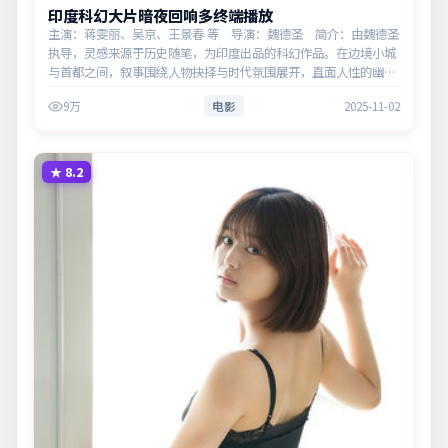
印度科幻大片暗夜回响多终端播放
主演：蒋雯丽、吴京、王景春 等 导演：魏德圣 简介：由魏德圣
执导，灵感来源于历史随笔，为印度出品的科幻作品。在边境小城
与首都之间，叙事围绕人物抉择与时代氛围展开，直面人性的幽微
灰域。主演以细腻表演撑起情感层次，兼顾观赏性与现实意义。
9万
电影
2025-11-02
★
8.2