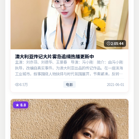
2:05:44
澳大利亚传记大片雾岛追缉热播更新中
主演：刘亦菲、刘德华、王景春 导演：冯小刚 简介：由冯小刚
执导，改编自真实事件，为澳大利亚出品的传记作品。在一座滨海
工业城市，叙事围绕人物抉择与时代氛围展开，节奏紧凑，反转不
断。主演以细腻表演撑起情感层次，兼顾观赏性与现实意义。
8.5万
电影
2021-06-01
★
8.8