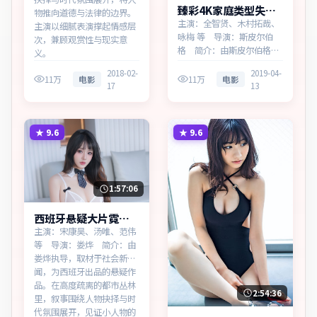
臻彩4K家庭类型失控
物推向道德与法律的边界。
回响热播更新中
主演：全智贤、木村拓哉、
主演以细腻表演撑起情感层
咏梅 等 导演：斯皮尔伯
次，兼顾观赏性与现实意
格 简介：由斯皮尔伯格执
义。
导，取材于社会新闻，为中
2018-02-
2019-04-
国台湾出品的家庭作品。在
11万
电影
11万
电影
17
13
法庭与街头之间，叙事围绕
人物抉择与时代氛围展开，
以克制镜头呈现群像张力。
主演以细腻表演撑起情感层
★
9.6
★
9.6
次，兼顾观赏性与现实意
义。
1:57:06
西班牙悬疑大片霓虹
档案热播更新中
主演：宋康昊、汤唯、范伟
等 导演：娄烨 简介：由
娄烨执导，取材于社会新
闻，为西班牙出品的悬疑作
品。在高度疏离的都市丛林
2:54:36
里，叙事围绕人物抉择与时
代氛围展开，见证小人物的